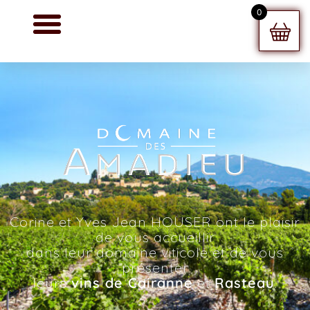
0
Corine et Yves Jean HOUSER ont le plaisir
de vous accueillir
dans leur domaine viticole et de vous
présenter
leurs
vins de Cairanne
et
Rasteau
.