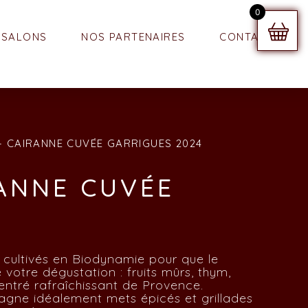
0
SALONS
NOS PARTENAIRES
CONTACT
 CAIRANNE CUVÉE GARRIGUES 2024
ANNE CUVÉE
cultivés en Biodynamie pour que le
 votre dégustation : fruits mûrs, thym,
centré rafraîchissant de Provence.
pagne idéalement mets épicés et grillades