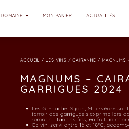
 DOMAINE
MON PANIER
ACTUALITÉS
ACCUEIL
/
LES VINS
/
CAIRANNE
/ MAGNUMS –
MAGNUMS – CAIR
GARRIGUES 2024
Les Grenache, Syrah, Mourvèdre sont 
terroir des garrigues s’exprime lors de
romarin… tannins fins, en fait un con
Ce vin, servi entre 16 et 18°C, accom