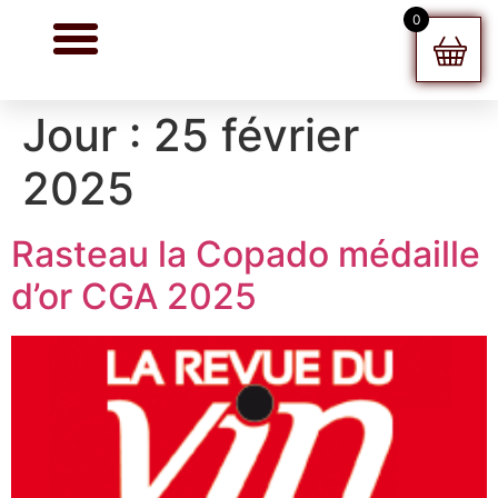
0
Jour :
25 février
2025
Rasteau la Copado médaille
d’or CGA 2025